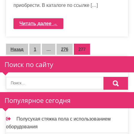
приобрести. В каталоге по ссылке […]
Читать далее →
П
Назад
1
…
276
277
а
Поиск по сайту
г
и
н
Популярное сегодня
а
ц
Полусухая стяжка пола с использованием
и
оборудования