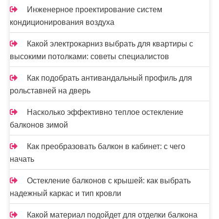
я
Инженерное проектирование систем
з
кондиционирования воздуха
а
Какой электрокарниз выбрать для квартиры с
п
высокими потолками: советы специалистов
и
Как подобрать антивандальный профиль для
рольставней на дверь
с
е
Насколько эффективно теплое остекление
балконов зимой
й
Как преобразовать балкон в кабинет: с чего
начать
Остекление балконов с крышей: как выбрать
надежный каркас и тип кровли
Какой материал подойдет для отделки балкона