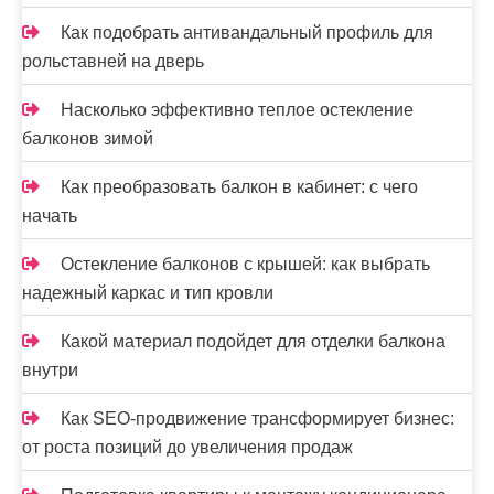
и
Как подобрать антивандальный профиль для
рольставней на дверь
с
е
Насколько эффективно теплое остекление
балконов зимой
й
Как преобразовать балкон в кабинет: с чего
начать
Остекление балконов с крышей: как выбрать
надежный каркас и тип кровли
Какой материал подойдет для отделки балкона
внутри
Как SEO-продвижение трансформирует бизнес:
от роста позиций до увеличения продаж