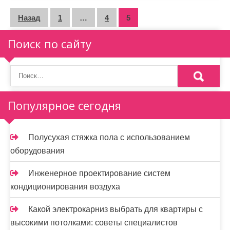
П
Назад
1
…
4
5
а
Поиск по сайту
г
и
н
Популярное сегодня
а
ц
Полусухая стяжка пола с использованием
и
оборудования
я
Инженерное проектирование систем
з
кондиционирования воздуха
а
Какой электрокарниз выбрать для квартиры с
п
высокими потолками: советы специалистов