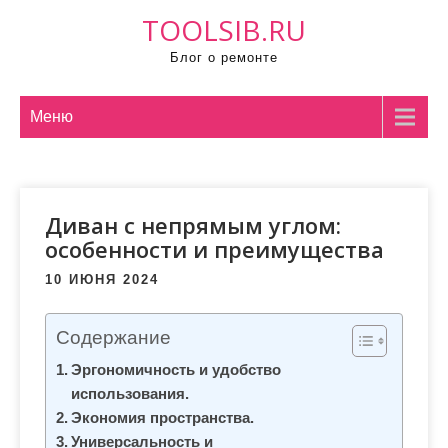
П
TOOLSIB.RU
р
Блог о ремонте
о
м
о
Меню
т
а
т
Диван с непрямым углом:
ь
особенности и преимущества
к
с
10 ИЮНЯ 2024
о
д
Содержание
е
Эргономичность и удобство
р
использования.
ж
Экономия пространства.
и
Универсальность и