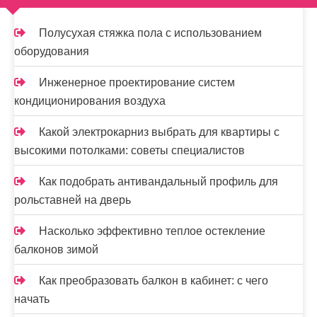
а
п
Полусухая стяжка пола с использованием
и
оборудования
с
Инженерное проектирование систем
я
кондиционирования воздуха
м
Какой электрокарниз выбрать для квартиры с
высокими потолками: советы специалистов
Как подобрать антивандальный профиль для
рольставней на дверь
Насколько эффективно теплое остекление
балконов зимой
Как преобразовать балкон в кабинет: с чего
начать