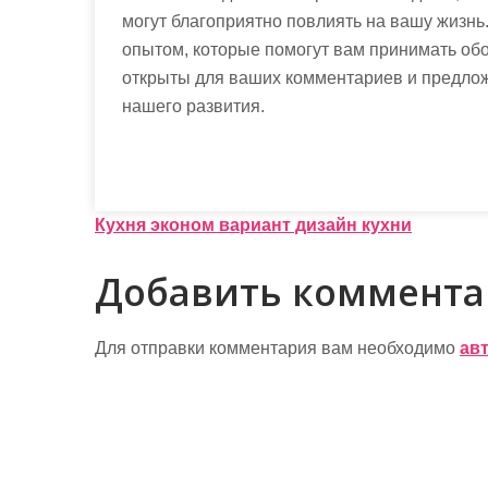
могут благоприятно повлиять на вашу жизнь
опытом, которые помогут вам принимать об
открыты для ваших комментариев и предлож
нашего развития.
Н
Кухня эконом вариант дизайн кухни
а
Добавить коммент
в
и
Для отправки комментария вам необходимо
ав
г
а
ц