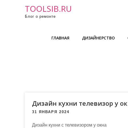
П
TOOLSIB.RU
р
Блог о ремонте
о
м
о
ГЛАВНАЯ
ДИЗАЙНЕРСТВО
т
а
т
ь
к
с
о
д
е
Дизайн кухни телевизор у о
р
31 ЯНВАРЯ 2024
ж
и
Дизайн кухни с телевизором у окна