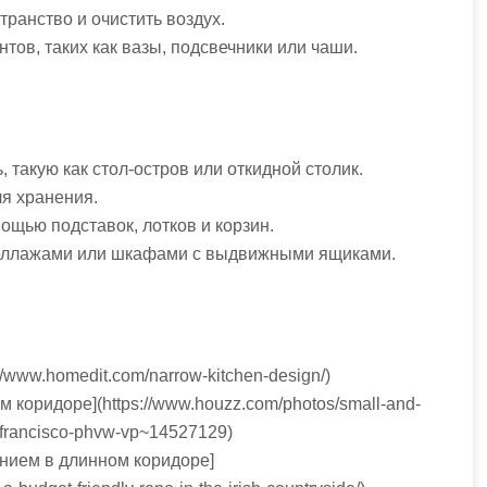
транство и очистить воздух.
тов, таких как вазы, подсвечники или чаши.
такую как стол-остров или откидной столик.
ля хранения.
ощью подставок, лотков и корзин.
стеллажами или шкафами с выдвижными ящиками.
/www.homedit.com/narrow-kitchen-design/)
 коридоре](https://www.houzz.com/photos/small-and-
n-francisco-phvw-vp~14527129)
нием в длинном коридоре]