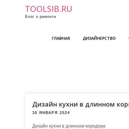
П
TOOLSIB.RU
р
Блог о ремонте
о
м
о
ГЛАВНАЯ
ДИЗАЙНЕРСТВО
т
а
т
ь
к
с
о
д
е
Дизайн кухни в длинном ко
р
30 ЯНВАРЯ 2024
ж
и
Дизайн кухни в длинном коридоре