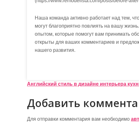
(https://www.remodelista.com/posts/before-after-
Наша команда активно работает над тем, чт
могут благоприятно повлиять на вашу жизнь
опытом, которые помогут вам принимать об
открыты для ваших комментариев и предлож
нашего развития.
Н
Английский стиль в дизайне интерьера кух
а
Добавить коммент
в
и
Для отправки комментария вам необходимо
ав
г