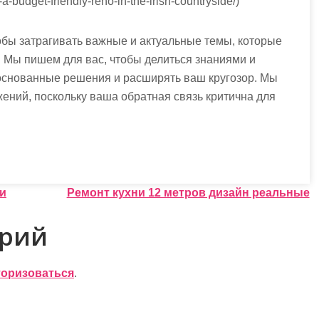
a-budget-friendly-reno-in-the-irish-countryside/)
обы затрагивать важные и актуальные темы, которые
. Мы пишем для вас, чтобы делиться знаниями и
основанные решения и расширять ваш кругозор. Мы
ений, поскольку ваша обратная связь критична для
ни
Ремонт кухни 12 метров дизайн реальные
арий
торизоваться
.