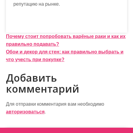
репутацию на рынке.
Н
Почему стоит попробовать варёные раки и как их
правильно подавать?
а
Обои и декор для стен: как правильно выбрать и
в
что учесть при покупке?
и
Добавить
г
комментарий
а
ц
Для отправки комментария вам необходимо
и
авторизоваться
.
я