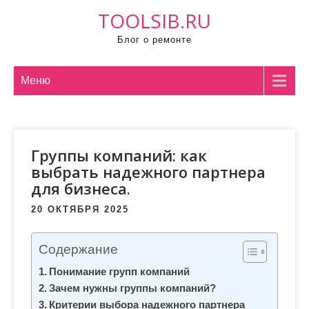
П
TOOLSIB.RU
р
Блог о ремонте
о
м
о
Меню
т
а
т
Группы компаний: как
ь
выбрать надежного партнера
к
для бизнеса.
с
о
20 ОКТЯБРЯ 2025
д
е
Содержание
р
Понимание групп компаний
ж
Зачем нужны группы компаний?
и
Критерии выбора надежного партнера