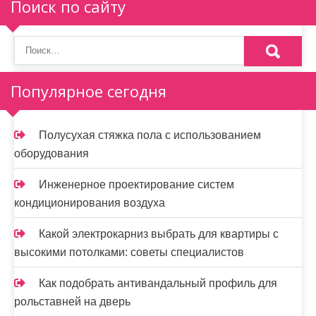
п
Поиск по сайту
о
з
а
Популярное сегодня
п
и
Полусухая стяжка пола с использованием
оборудования
с
я
Инженерное проектирование систем
кондиционирования воздуха
м
Какой электрокарниз выбрать для квартиры с
высокими потолками: советы специалистов
Как подобрать антивандальный профиль для
рольставней на дверь