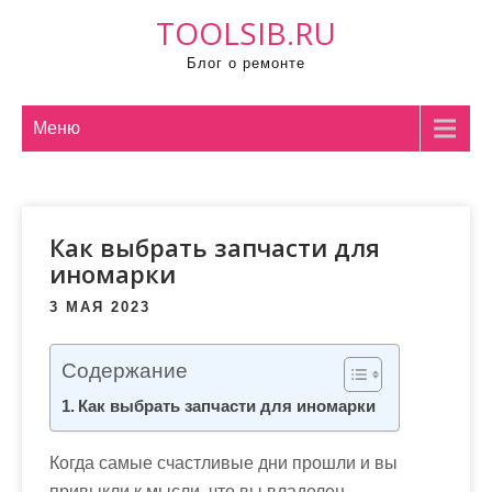
П
TOOLSIB.RU
р
Блог о ремонте
о
м
о
Меню
т
а
т
Как выбрать запчасти для
ь
иномарки
к
с
3 МАЯ 2023
о
д
Содержание
е
Как выбрать запчасти для иномарки
р
ж
Когда самые счастливые дни прошли и вы
и
привыкли к мысли, что вы владелец