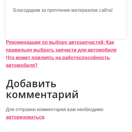
Благодарим за прочтение материалов сайта!
Н
Рекомендации по выбору автозапчастей: Как
правильно выбрать запчасти для автомобиля
а
Что может повлиять на работоспособность
в
автомобиля?
и
Добавить
г
комментарий
а
ц
Для отправки комментария вам необходимо
и
авторизоваться
.
я