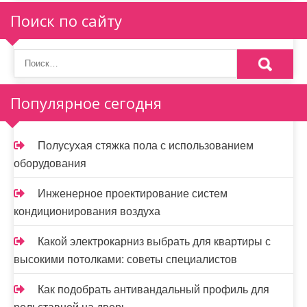
п
Поиск по сайту
о
з
а
Популярное сегодня
п
и
Полусухая стяжка пола с использованием
оборудования
с
я
Инженерное проектирование систем
кондиционирования воздуха
м
Какой электрокарниз выбрать для квартиры с
высокими потолками: советы специалистов
Как подобрать антивандальный профиль для