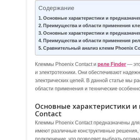
м
Содержание
о
Основные характеристики и предназначен
м
Преимущества и области применения кле
у
Основные характеристики и предназначен
Преимущества и области применения рел
Сравнительный анализ клемм Phoenix Con
Клеммы Phoenix Contact и
реле Finder
— это
и электротехники. Они обеспечивают надежн
электрических цепей. В данной статье мы р
области применения и технические особенно
Основные характеристики и 
Contact
Клеммы Phoenix Contact предназначены для
имеют различные конструктивные решения, 
подключение, что позволяет выбрать оптим