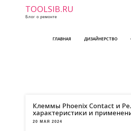
П
TOOLSIB.RU
р
Блог о ремонте
о
м
о
ГЛАВНАЯ
ДИЗАЙНЕРСТВО
т
а
т
ь
к
с
о
д
е
Клеммы Phoenix Contact и Ре
р
характеристики и применен
ж
20 МАЯ 2024
и