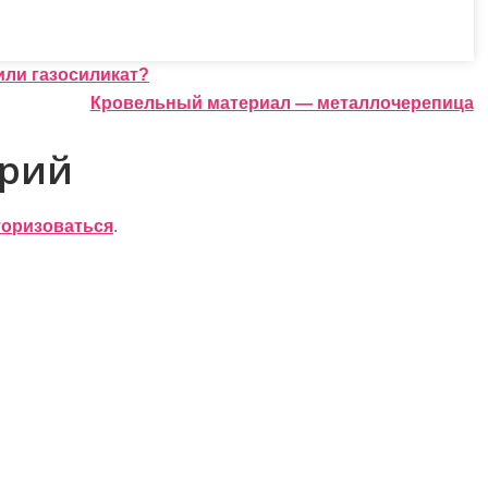
или газосиликат?
Кровельный материал — металлочерепица
арий
торизоваться
.