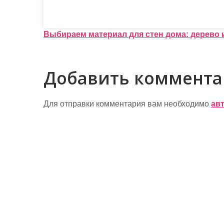
Н
Выбираем материал для стен дома: дерево 
а
в
Добавить коммент
и
г
Для отправки комментария вам необходимо
ав
а
ц
и
я
п
о