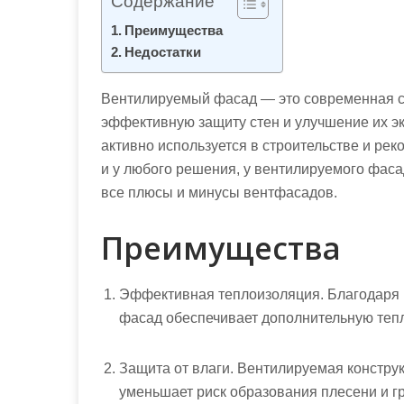
Содержание
м
о
Преимущества
Недостатки
м
у
Вентилируемый фасад — это современная с
эффективную защиту стен и улучшение их э
активно используется в строительстве и рек
и у любого решения, у вентилируемого фасад
все плюсы и минусы вентфасадов.
Преимущества
Эффективная теплоизоляция. Благодаря 
фасад обеспечивает дополнительную тепл
Защита от влаги. Вентилируемая конструк
уменьшает риск образования плесени и гр