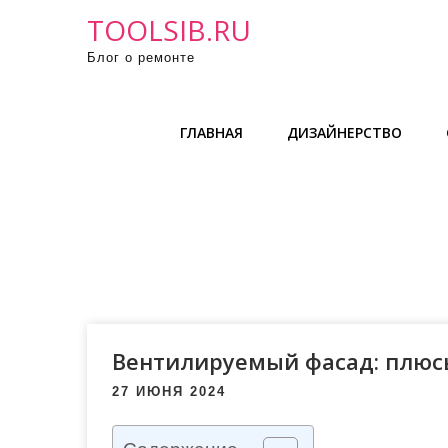
П
TOOLSIB.RU
р
Блог о ремонте
о
м
о
ГЛАВНАЯ
ДИЗАЙНЕРСТВО
т
а
т
ь
к
с
о
д
е
Вентилируемый фасад: плюс
р
27 ИЮНЯ 2024
ж
и