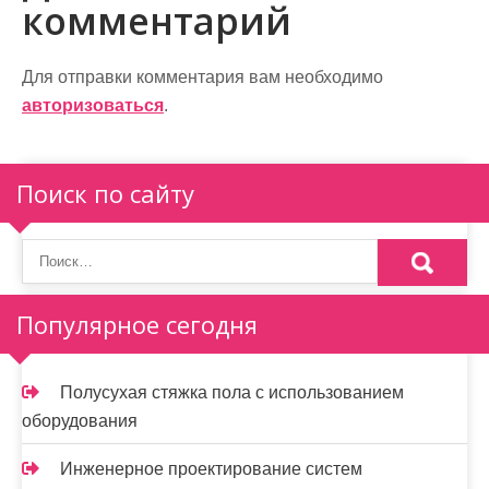
комментарий
а
ц
Для отправки комментария вам необходимо
и
авторизоваться
.
я
п
Поиск по сайту
о
з
а
Популярное сегодня
п
и
Полусухая стяжка пола с использованием
оборудования
с
я
Инженерное проектирование систем