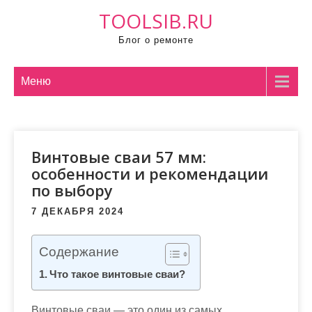
П
TOOLSIB.RU
р
Блог о ремонте
о
м
о
Меню
т
а
т
Винтовые сваи 57 мм:
ь
особенности и рекомендации
к
по выбору
с
о
7 ДЕКАБРЯ 2024
д
е
Содержание
р
Что такое винтовые сваи?
ж
и
Винтовые сваи — это один из самых