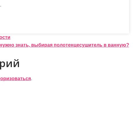
.
ости
 нужно знать, выбирая полотенцесушитель в ванную?
арий
торизоваться
.