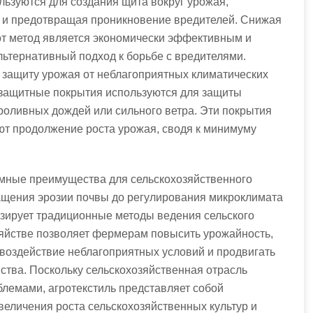
ьзуются для создания щита вокруг урожая,
 и предотвращая проникновение вредителей. Снижая
тот метод является экономически эффективным и
льтернативный подход к борьбе с вредителями.
т защиту урожая от неблагоприятных климатических
 защитные покрытия используются для защиты
проливных дождей или сильного ветра. Эти покрытия
ют продолжение роста урожая, сводя к минимуму
ромные преимущества для сельскохозяйственного
ращения эрозии почвы до регулирования микроклимата
зирует традиционные методы ведения сельского
зяйстве позволяет фермерам повысить урожайность,
ь воздействие неблагоприятных условий и продвигать
ства. Поскольку сельскохозяйственная отрасль
блемами, агротекстиль представляет собой
еличения роста сельскохозяйственных культур и