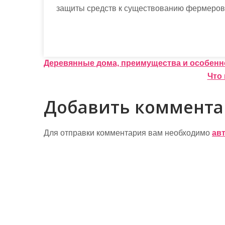
защиты средств к существованию фермеров
Н
Деревянные дома, преимущества и особенн
Что
а
в
Добавить коммент
и
г
Для отправки комментария вам необходимо
ав
а
ц
и
я