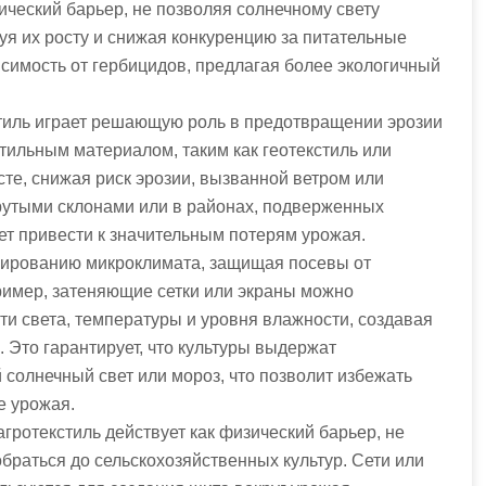
зический барьер, не позволяя солнечному свету
уя их росту и снижая конкуренцию за питательные
исимость от гербицидов, предлагая более экологичный
тиль играет решающую роль в предотвращении эрозии
тильным материалом, таким как геотекстиль или
сте, снижая риск эрозии, вызванной ветром или
крутыми склонами или в районах, подверженных
ет привести к значительным потерям урожая.
улированию микроклимата, защищая посевы от
ример, затеняющие сетки или экраны можно
ти света, температуры и уровня влажности, создавая
 Это гарантирует, что культуры выдержат
солнечный свет или мороз, что позволит избежать
е урожая.
гротекстиль действует как физический барьер, не
браться до сельскохозяйственных культур. Сети или