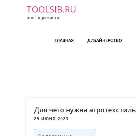
П
TOOLSIB.RU
р
Блог о ремонте
о
м
о
ГЛАВНАЯ
ДИЗАЙНЕРСТВО
т
а
т
ь
к
с
о
д
е
Для чего нужна агротекстиль
р
29 ИЮНЯ 2023
ж
и