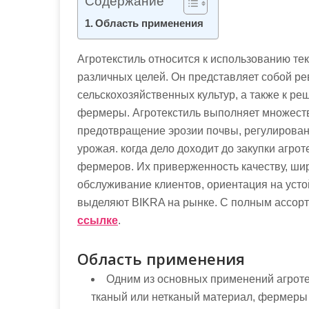
Содержание
м
о
Область применения
м
у
Агротекстиль относится к использованию те
различных целей. Он представляет собой р
сельскохозяйственных культур, а также к р
фермеры. Агротекстиль выполняет множеств
предотвращение эрозии почвы, регулирован
урожая. когда дело доходит до закупки агр
фермеров. Их приверженность качеству, ши
обслуживание клиентов, ориентация на уст
выделяют BIKRA на рынке. С полным ассорт
ссылке
.
Область применения
Одним из основных применений агроте
тканый или нетканый материал, фермеры 